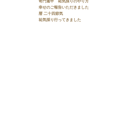
奇門遁甲 祐気採りのやり方
幸せのご報告いただきました
暦 二十四節気
祐気採り行ってきました