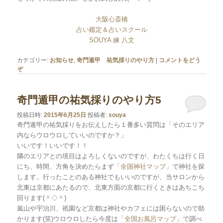
大阪心斎橋
占い鑑定＆占いスクール
SOUYA 練 八文
カテゴリー:
お知らせ
,
奇門遁甲 祐気採りのやり方
|
コメントをどう
ぞ
奇門遁甲の祐気採りのやり方5
投稿日時:
2015年6月25日
投稿者:
souya
奇門遁甲の祐気採りをお伝えしたら１番多い質問は「そのエリア
内ならウロウロしていいのですか？」
いいです！いいです！！
隣のエリアとの境目はよろしくないのですが、わたくちは行く日
にち、時間、方角を決めたらまず
「全国神社マップ」
で神社を探
します。行ったことのある神社でもいいのですが、当サロンから
北東は京都にあたるので、北東方面の京都に行くときはあちこち
回ります(＾◇＾)
嵐山や宇治川、祇園など京都は神社やカフェには困らないので助
かります(笑)ウロウロしたら今度は
「全国お風呂マップ」
で調べ