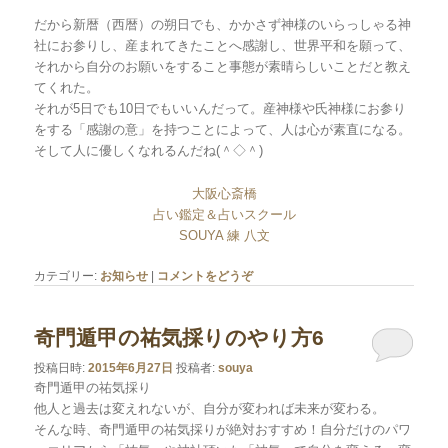
だから新暦（西暦）の朔日でも、かかさず神様のいらっしゃる神
社にお参りし、産まれてきたことへ感謝し、世界平和を願って、
それから自分のお願いをすること事態が素晴らしいことだと教え
てくれた。
それが5日でも10日でもいいんだって。産神様や氏神様にお参り
をする「感謝の意」を持つことによって、人は心が素直になる。
そして人に優しくなれるんだね(＾◇＾)
大阪心斎橋
占い鑑定＆占いスクール
SOUYA 練 八文
カテゴリー:
お知らせ
|
コメントをどうぞ
奇門遁甲の祐気採りのやり方6
投稿日時:
2015年6月27日
投稿者:
souya
奇門遁甲の祐気採り
他人と過去は変えれないが、自分が変われば未来が変わる。
そんな時、奇門遁甲の祐気採りが絶対おすすめ！自分だけのパワ