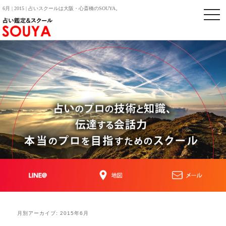
6月 | 2015 | 占いスクールは大阪・心斎橋のSOUYA。
togg
navi
月別アーカイブ:
2015年6月