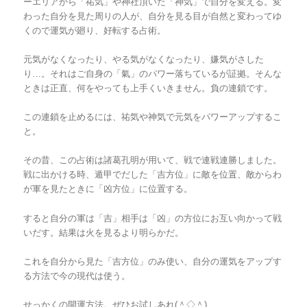
ーエリアから「祐気」や神社頂いた「神気」で自分を変える。変
わった自分を見た周りの人が、自分を見る目が自然と変わってゆ
くので運気が廻り、好転する占術。
元気がなくなったり、やる気がなくなったり、嫌気がさした
り…。それはご自身の「氣」のパワー落ちているが証拠。そんな
ときは正直、何をやっても上手くいきません。負の連鎖です。
この連鎖を止めるには、祐気や神気で元気をパワーアップするこ
と。
その昔、この占術は諸葛孔明が用いて、戦で連戦連勝しました。
戦に出かける時、遁甲でだした「吉方位」に敵を位置、敵からわ
が軍を見たときに「凶方位」に位置する。
すると自分の軍は「吉」相手は「凶」の方位にお互い向かって戦
いだす。結果は火を見るより明らかだ。
これを自分から見た「吉方位」のみ使い、自分の運気をアップす
る方法で今の現代は使う。
せっかくの開運方法。ぜひお試しあれ(＾◇＾)