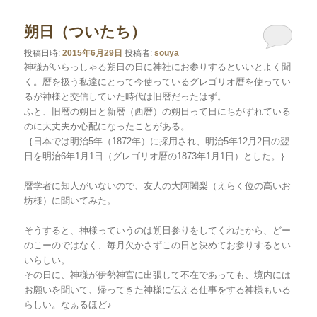
朔日（ついたち）
投稿日時:
2015年6月29日
投稿者:
souya
神様がいらっしゃる朔日の日に神社にお参りするといいとよく聞
く。暦を扱う私達にとって今使っているグレゴリオ暦を使ってい
るが神様と交信していた時代は旧暦だったはず。
ふと、旧暦の朔日と新暦（西暦）の朔日って日にちがずれている
のに大丈夫か心配になったことがある。
｛日本では明治5年（1872年）に採用され、明治5年12月2日の翌
日を明治6年1月1日（グレゴリオ暦の1873年1月1日）とした。｝
暦学者に知人がいないので、友人の大阿闍梨（えらく位の高いお
坊様）に聞いてみた。
そうすると、神様っていうのは朔日参りをしてくれたから、どー
のこーのではなく、毎月欠かさずこの日と決めてお参りするとい
いらしい。
その日に、神様が伊勢神宮に出張して不在であっても、境内には
お願いを聞いて、帰ってきた神様に伝える仕事をする神様もいる
らしい。なぁるほど♪