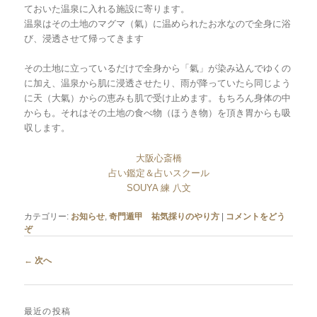
ておいた温泉に入れる施設に寄ります。
温泉はその土地のマグマ（氣）に温められたお水なので全身に浴
び、浸透させて帰ってきます
その土地に立っているだけで全身から「氣」が染み込んでゆくの
に加え、温泉から肌に浸透させたり、雨が降っていたら同じよう
に天（大氣）からの恵みも肌で受け止めます。もちろん身体の中
からも。それはその土地の食べ物（ほうき物）を頂き胃からも吸
収します。
大阪心斎橋
占い鑑定＆占いスクール
SOUYA 練 八文
カテゴリー:
お知らせ
,
奇門遁甲 祐気採りのやり方
|
コメントをどう
ぞ
投稿ナビゲーション
←
次へ
最近の投稿