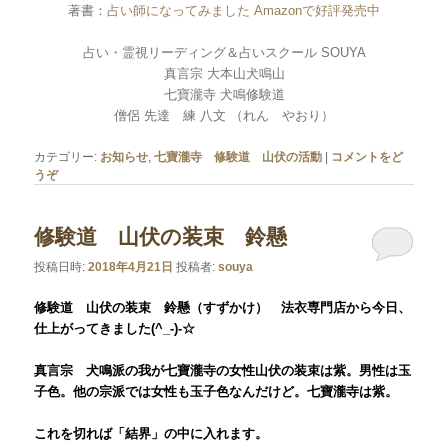
著書：
占い師になってみました Amazonで好評発売中
占い・霊視リーディング＆占いスクール SOUYA
真言宗 大本山犬鳴山
七寶瀧寺 犬鳴修験道
僧侶 先達 練 八文 （れん やおり）
カテゴリー:
お知らせ
,
七寶瀧寺 修験道 山伏の活動
|
コメントをど
うぞ
修験道 山伏の装束 鈴懸
投稿日時:
2018年4月21日
投稿者:
souya
修験道 山伏の装束 鈴懸（すずかけ） 法衣専門店から今日、
仕上がってきました(^_-)-☆
真言宗 犬鳴派の我が七寶瀧寺の女性山伏の装束は紫。男性は玉
子色。他の宗派では女性も玉子色なんだけど。七寶瀧寺は紫。
これを切れば「結界」の中に入れます。