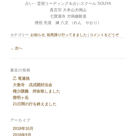
占い・霊視リーディング＆占いスクール SOUYA
真言宗 大本山犬鳴山
七寶瀧寺 犬鳴修験道
僧侶 先達 練 八文 （れん やおり）
カテゴリー:
お知らせ
,
祐気採り行ってきました
|
コメントをどうぞ
投稿ナビゲーション
←
次へ
最近の投稿
乙 竜遁格
大覚寺 戊戌開封法会
権少講義 拝命致しました
燈明ヶ岳
21日間の行を終えました
アーカイブ
2018年10月
2018年9月