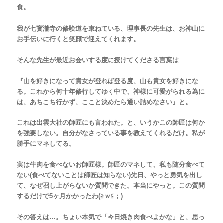
食。
我が七寳瀧寺の修験道を束ねている、理事長の先生は、お神山に
お手伝いに行くと笑顔で迎えてくれます。
そんな先生が最近お会いする度に授けてくださる言葉は
『山を好きになって貴女が登れば登る度、山も貴女を好きにな
る。これから何十年修行してゆく中で、神様に可愛がられる為に
は、あちこち行かず、ここと決めたら通い詰めなさい』と。
これは出雲大社の師匠にも言われた。と、いうかこの師匠は何か
を強要しない。自分がなさっている事を教えてくれるだけ。私が
勝手にマネしてる。
実は牛肉を食べないお師匠様。師匠のマネして、私も随分食べて
ない(食べてないことは師匠は知らない)先日、やっと勇気を出し
て、なぜ召し上がらないか質問できた。本当にやっと。この質問
するだけで5ヶ月かかったわ(≧ｗ≦；)
その答えは…。ちょい本気で「今日焼き肉食べよかな」と、思っ