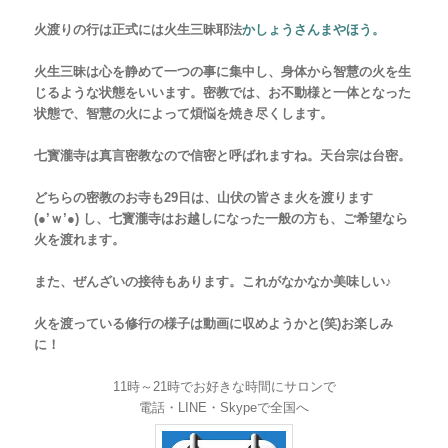
火渡りの行は正式には火生三昧耶法
かしょうさんまやほう。
火生三昧は心を静めて一つの事に集中し、身体から智慧の火を生
じるような状態をいいます。密教では、お不動様と一体となった
状態で、智慧の火によって煩悩
を
焼き尽くします。
七寳瀧寺は真言密教なので信密と呼ばれますね。天台宗は台密。
どちらの密教のお寺も29日は、山伏の皆さま火を渡ります
(●’ｗ’●) し、七寳瀧寺はお越しになった一般の方も、ご希望なら
火を渡れます。
また、ぜんざいの接待もあります。これがなかなか美味しい♪
火を渡っている修行の様子は動画に収めようかと(笑)お楽しみ
に！
11時～21時でお好きな時間にサロンで
電話・LINE・Skypeで全国へ