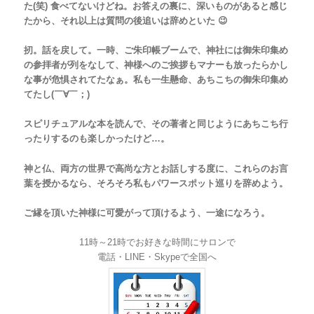
た(笑) 食べてないけどね。お答えの裏に、深いものがあると感じ
たから、それ以上は質問の後追いは辞めといた 😉
扨。話を戻して。一時、ご朱印帳ブームで、神社には御朱印集め
の参拝者が列をなして、神様へのご挨拶もマナーも放ったらかし
な事が危惧されてたなぁ。私も一生懸命、あちこちの御朱印集め
てたし(￣∀￣；)
スピリチュアルな本を読んで、その著者と同じようにあちこち行
ったりするのも楽しかったけど…。
神と仏、両方の世界で高尚な方とお話しする度に、これらのお言
葉を授かるなら、そろそろ私もパワースポット巡りを辞めよう。
ご縁を頂いた神様に可愛がって頂けるよう、一途になろう。
11時～21時でお好きな時間にサロンで
電話・LINE・Skypeで全国へ