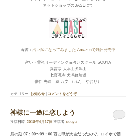
ネットショップのBASEにて
著書：
占い師になってみました Amazonで好評発売中
占い・霊視リーディング＆占いスクール SOUYA
真言宗 大本山犬鳴山
七寶瀧寺 犬鳴修験道
僧侶 先達 練 八文 （れん やおり）
カテゴリー:
お知らせ
|
コメントをどうぞ
神様に一途に恋しよう
投稿日時:
2018年4月17日
投稿者:
souya
辰の刻 07：00〜09：00 西に甲が大吉だったので、ロイホで朝