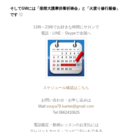
そしてGWには「柴燈大護摩供養祈祷会」と「火渡り修行厳修」
です
🙂
11時～21時でお好きな時間にサロンで
電話・LINE・Skypeで全国へ
スケジュール確認はこちら
お問い合わせ・お申し込みは
Mail:
souya78.kantei@gmail.com
Tel:0662410625
電話鑑定・動画レッスンのお支払には
クレジットカード・コンビニ払いもできる