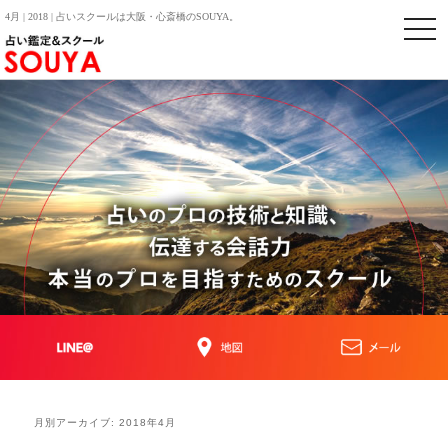
4月 | 2018 | 占いスクールは大阪・心斎橋のSOUYA。
togg
navi
月別アーカイブ:
2018年4月