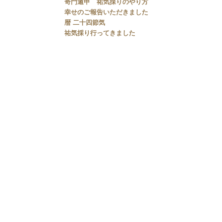
奇門遁甲 祐気採りのやり方
幸せのご報告いただきました
暦 二十四節気
祐気採り行ってきました