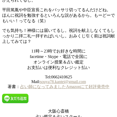
かえられてるし。
平田篤胤や中臣宣長これをバッサリ切ってるんだけどね。
ほんに祝詞を勉強するといろんな説があるから。もーどーで
もいい！ってなる（笑）
でも気持ち！神様には届いてるし。祝詞を献上しなくてもし
っかり二拝二礼一拝すればいいし。おみくじ引く前は祝詞献
上してみては？
11時～23時でお好きな時間に
facetime・Skype・電話で全国に
オンライン授業＆占い鑑定
お支払いは便利なクレジット払い
Tel:0662410625
Mail:
souya78.kantei@gmail.com
著書：
占い師になってみましたAmazonにて好評発売中
大阪心斎橋
占い鑑定＆占いスクール