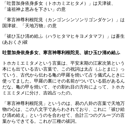
「吐普加身依身多女（トホカミヱヒタメ）」は天津祓、
「遠祖神よ恵みを下さい」の意
「寒言神尊利根陀見（カンゴンシンソンリゴンダケン）」は
国津祓、「天地万物」の意
「祓ひ玉ひ清め給ふ（ハラヒタマヒキヨメタマフ）」は蒼生
(あおくさ)祓
吐普加身依身多女、寒言神尊利根陀見、祓ひ玉ひ清め給ふ
トホカミエミタメという言葉は、平安末期の江家次第という
本にも出ている古い言葉で、この祝詞は太占（ふとまに）っ
ていう、古代から伝わる亀の甲羅を焼いて占う儀式んときに
使ってました。甲羅の裏にその名前がついている筋があるん
だな。亀の甲を焼いて、その割れ目の方向によって、トホカ
ミエミタメに分け、吉凶占ったの。
「寒言神尊利根陀見」というのは、易の八卦の言葉で天地万
物の心は、この八文字であらわされており、これに「祓ひ給
ひ清め給え」というのを合わせて、合計三つのグループの言
葉からできてる。これが三種の祓詞。