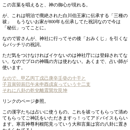
この言葉を唱えると、神の御心が現れる。
が、これは明治で廃絶された白川伯王家に伝承する「三種の
祓」 もうないお家が800年も伝承してた祝詞なので今は
「秘伝」ってことに。
なので皆さんが、神社に行ってその後「おみくじ」を引くな
らバッチリの祝詞。
ただ気をつけなければイケないのは神社庁には登録されてな
い。なのでプロの神職の方は使わない。あくまで、占い師が
使います。
なので、甲乙丙丁戊己庚辛壬癸の十干と
子丑寅卯辰巳午未申酉戌亥っていう十二支
それに八卦の乾兌離震巽坎艮坤
リンクのページ参照。
この漢字たちは占いに使うもの。これを祓ってもらって清め
てもらってご神託をいただきますっ！ってアドバイスもらい
ます。寒言神尊利根陀見っていう大和言葉は宮の八卦に置き