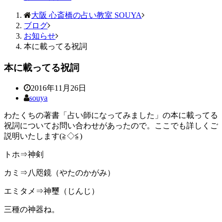
大阪 心斎橋の占い教室 SOUYA
ブログ
お知らせ
本に載ってる祝詞
本に載ってる祝詞
2016年11月26日
souya
わたくちの著書「占い師になってみました」の本に載ってる
祝詞についてお問い合わせがあったので。ここでも詳しくご
説明いたします(≧◇≦)
トホ⇒神剣
カミ⇒八咫鏡（やたのかがみ）
エミタメ⇒神璽（じんじ）
三種の神器ね。