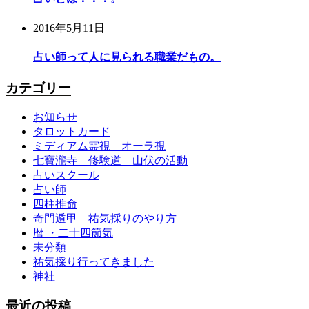
2016年5月11日
占い師って人に見られる職業だもの。
カテゴリー
お知らせ
タロットカード
ミディアム霊視 オーラ視
七寶瀧寺 修験道 山伏の活動
占いスクール
占い師
四柱推命
奇門遁甲 祐気採りのやり方
暦 ・二十四節気
未分類
祐気採り行ってきました
神社
最近の投稿