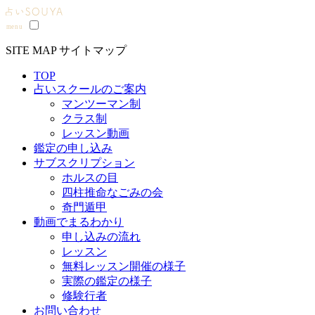
SITE MAP
サイトマップ
TOP
占いスクールのご案内
マンツーマン制
クラス制
レッスン動画
鑑定の申し込み
サブスクリプション
ホルスの目
四柱推命なごみの会
奇門遁甲
動画でまるわかり
申し込みの流れ
レッスン
無料レッスン開催の様子
実際の鑑定の様子
修験行者
お問い合わせ