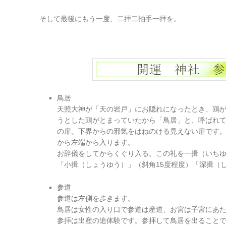
そして最後にもう一度、二拝二拍手一拝を。
鳥居
天照大神が「天の岩戸」にお隠れになったとき、鶏
うとした鶏がとまっていたから「鳥居」と、呼ばれ
の扉。下界からの邪気をはねのける見えない扉です
から左端から入ります。
お辞儀をしてからくぐり入る。この礼を一揖（いち
「小揖（しょうゆう）」（斜角15度程度）「深揖（
参道
参道は左側を歩きます。
鳥居は女性の入り口で参道は産道、お宮は子宮にあ
参拝は出産の追体験です。参拝して鳥居を出ること