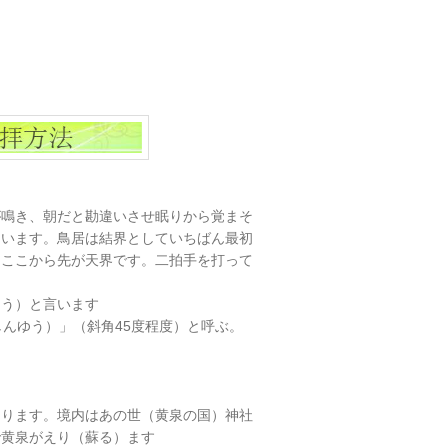
が鳴き、朝だと勘違いさせ眠りから覚まそ
ています。鳥居は結界としていちばん最初
。ここから先が天界です。二拍手を打って
ゆう）と言います
しんゆう）」（斜角45度程度）と呼ぶ。
たります。境内はあの世（黄泉の国）神社
で黄泉がえり（蘇る）ます