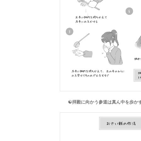
☯拝殿に向かう参道は真ん中を歩か