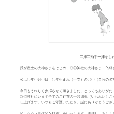
二拝二拍手一拝をし
我が産土の大神さまをはじめ、◎◎神社の大神さま・仏尊
私は〇年〇月〇日 〇年生まれ（干支）の〇〇（自分の名
今日もうれしく参拝させて頂きました。とってもありがた
◎◎神社にいます全てのご存在の一霊四魂（いちれいしこ
し上げます。いつもご守護いただき、誠にありがとうござ
私は☆☆（具体的な目標）をいたします。後押しよろしく