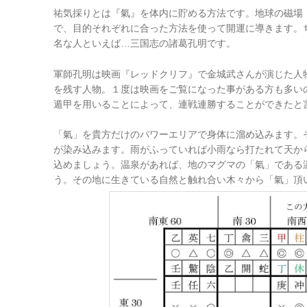
祐気採りとは『氣』を体内に貯める方法です。地球の磁場
で、目的それぞれに合った方法を使って開運に導きます。
名な人といえば…三国志の諸葛孔明です。
軍師孔明は映画『レッドクリフ』で金城武さんが演じた人物
を残す人物。１度は映画をご覧になった事がある方も多い
遁甲を用いることによって、連戦連勝することができたと
「氣」を貴方だけのパワーエリアで身体に溜め込みます。
が染み込みます。雨がふっていれば小雨なら打たれて天か
込めましょう。温泉があれば、地のマグマの「氣」である
う。その地に生きている自然と触れ合い木々から「氣」頂