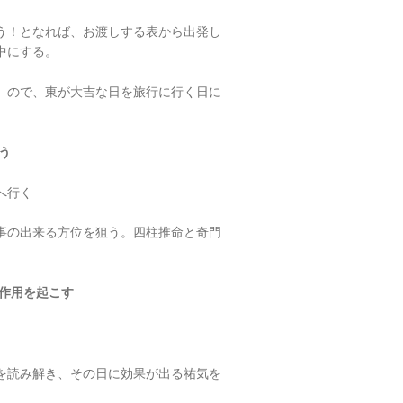
う！となれば、お渡しする表から出発し
中にする。
。ので、東が大吉な日を旅行に行く日に
う
へ行く
事の出来る方位を狙う。四柱推命と奇門
作用を起こす
を読み解き、その日に効果が出る祐気を