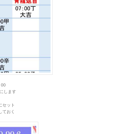
00
にします
にセット
しておく