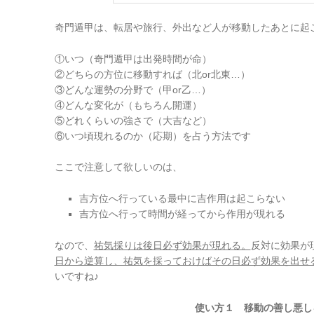
奇門遁甲は、転居や旅行、外出など人が移動したあとに起
①いつ（奇門遁甲は出発時間が命）
②どちらの方位に移動すれば（北or北東…）
③どんな運勢の分野で（甲or乙…）
④どんな変化が（もちろん開運）
⑤どれくらいの強さで（大吉など）
⑥いつ頃現れるのか（応期）を占う方法です
ここで注意して欲しいのは、
吉方位へ行っている最中に吉作用は起こらない
吉方位へ行って時間が経ってから作用が現れる
なので、
祐気採りは後日必ず効果が現れる。
反対に効果が
日から逆算し、祐気を採っておけばその日必ず効果を出せ
いですね♪
使い方１ 移動の善し悪