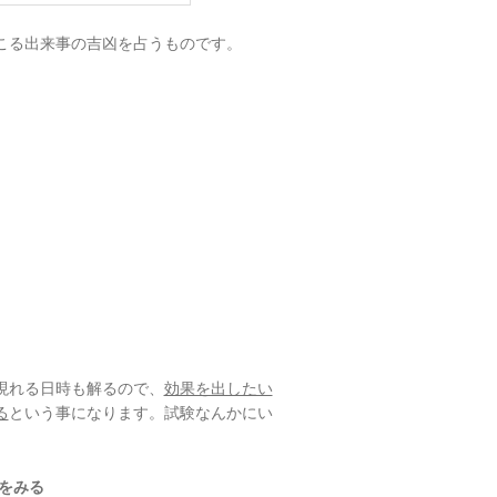
こる出来事の吉凶を占うものです。
現れる日時も解るので、
効果を出したい
る
という事になります。試験なんかにい
しをみる