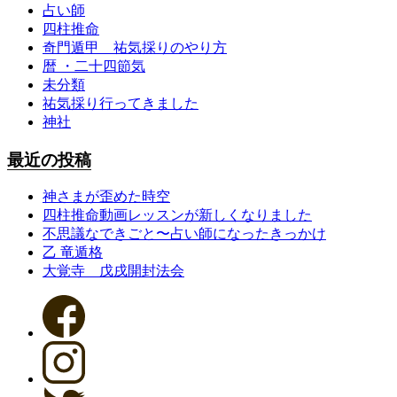
占い師
四柱推命
奇門遁甲 祐気採りのやり方
暦 ・二十四節気
未分類
祐気採り行ってきました
神社
最近の投稿
神さまが歪めた時空
四柱推命動画レッスンが新しくなりました
不思議なできごと〜占い師になったきっかけ
乙 竜遁格
大覚寺 戊戌開封法会