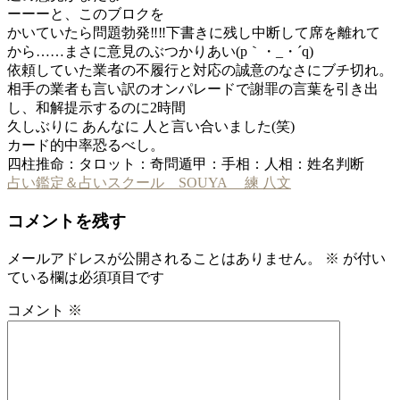
ーーーと、このブロクを
かいていたら問題勃発‼︎‼︎下書きに残し中断して席を離れて
から……まさに意見のぶつかりあい(p｀・_・´q)
依頼していた業者の不履行と対応の誠意のなさにブチ切れ。
相手の業者も言い訳のオンパレードで謝罪の言葉を引き出
し、和解提示するのに2時間
久しぶりに あんなに 人と言い合いました(笑)
カード的中率恐るべし。
四柱推命：タロット：奇問遁甲：手相：人相：姓名判断
占い鑑定＆占いスクール SOUYA 練 八文
コメントを残す
メールアドレスが公開されることはありません。
※
が付い
ている欄は必須項目です
コメント
※