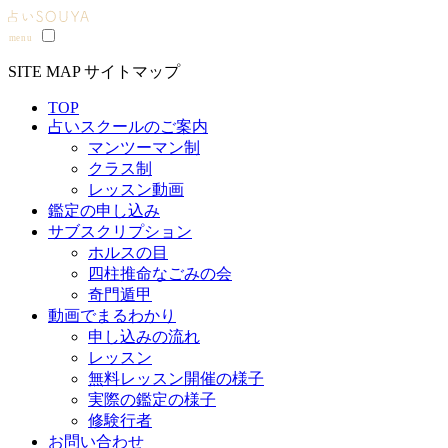
SITE MAP
サイトマップ
TOP
占いスクールのご案内
マンツーマン制
クラス制
レッスン動画
鑑定の申し込み
サブスクリプション
ホルスの目
四柱推命なごみの会
奇門遁甲
動画でまるわかり
申し込みの流れ
レッスン
無料レッスン開催の様子
実際の鑑定の様子
修験行者
お問い合わせ