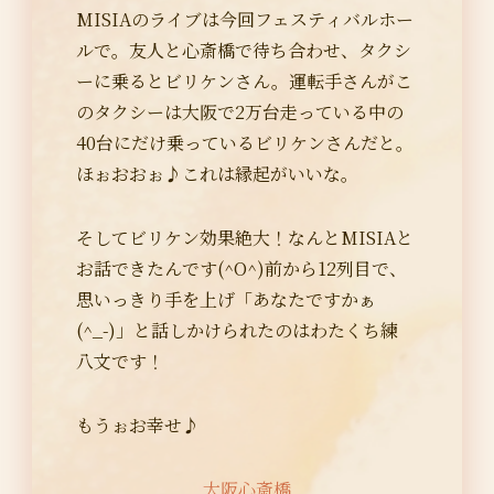
MISIAのライブは今回フェスティバルホー
ルで。友人と心斎橋で待ち合わせ、タクシ
ーに乗るとビリケンさん。運転手さんがこ
のタクシーは大阪で2万台走っている中の
40台にだけ乗っているビリケンさんだと。
ほぉおおぉ♪これは縁起がいいな。
そしてビリケン効果絶大！なんとMISIAと
お話できたんです(^O^)前から12列目で、
思いっきり手を上げ「あなたですかぁ
(^_-)」と話しかけられたのはわたくち練
八文です！
もうぉお幸せ♪
大阪心斎橋