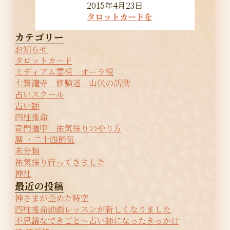
2015年4月23日
タロットカードを
カテゴリー
お知らせ
タロットカード
ミディアム霊視 オーラ視
七寶瀧寺 修験道 山伏の活動
占いスクール
占い師
四柱推命
奇門遁甲 祐気採りのやり方
暦 ・二十四節気
未分類
祐気採り行ってきました
神社
最近の投稿
神さまが歪めた時空
四柱推命動画レッスンが新しくなりました
不思議なできごと〜占い師になったきっかけ