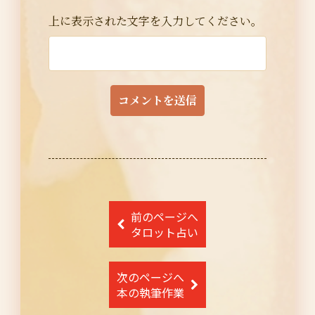
上に表示された文字を入力してください。
投
前のページへ
稿
タロット占い
ナ
次のページへ
ビ
本の執筆作業
ゲ