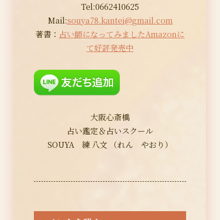
Tel:0662410625
Mail:
souya78.kantei@gmail.com
著書：
占い師になってみましたAmazonに
て好評発売中
大阪心斎橋
占い鑑定＆占いスクール
SOUYA 練 八文 （れん やおり）