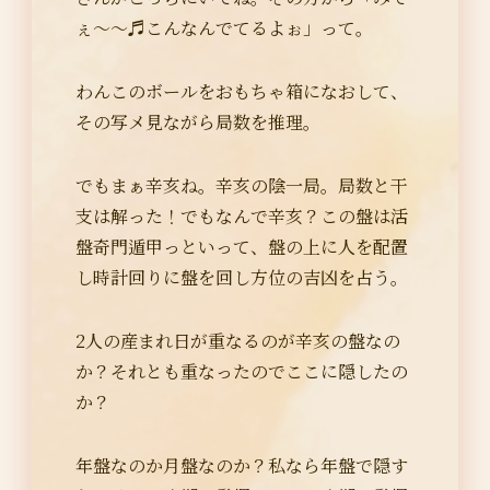
ぇ～～♬こんなんでてるよぉ」って。
わんこのボールをおもちゃ箱になおして、
その写メ見ながら局数を推理。
でもまぁ辛亥ね。辛亥の陰一局。局数と干
支は解った！でもなんで辛亥？この盤は活
盤奇門遁甲っといって、盤の上に人を配置
し時計回りに盤を回し方位の吉凶を占う。
2人の産まれ日が重なるのが辛亥の盤なの
か？それとも重なったのでここに隠したの
か？
年盤なのか月盤なのか？私なら年盤で隠す