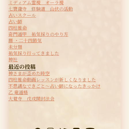
ミディアム霊視 オーラ視
七寶瀧寺 修験道 山伏の活動
占いスクール
占い師
四柱推命
奇門遁甲 祐気採りのやり方
暦 ・二十四節気
未分類
祐気採り行ってきました
神社
最近の投稿
神さまが歪めた時空
四柱推命動画レッスンが新しくなりました
不思議なできごと〜占い師になったきっかけ
乙 竜遁格
大覚寺 戊戌開封法会