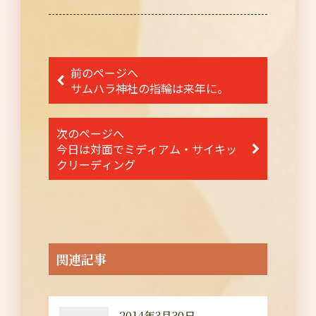
投
前のページへ
稿
サムハラ神社の指輪は来年に。
ナ
次のページへ
ビ
今日は対面でミディアム・サイキッ
ゲ
クリーディング
ー
シ
ョ
ン
関連記事
2014年3月30日