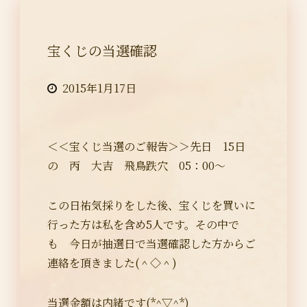
宝くじの当選確認
2015年1月17日
＜＜宝くじ当選のご報告＞＞先日 15日
の 丙 大吉 飛鳥跌穴 05：00～
この日祐気採りをした後、宝くじを買いに
行った方は私を含め5人です。その中で
も 今日が抽選日で当選確認した方からご
連絡を頂きました(＾◇＾)
当選金額は内緒です(*^▽^*)