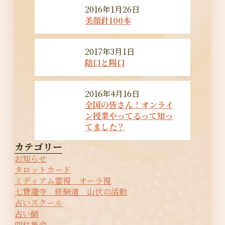
2016年1月26日
美顔針100本
2017年3月1日
陰口と陽口
2016年4月16日
全国の皆さん！オンライ
ン授業やってるって知っ
てました？
カテゴリー
お知らせ
タロットカード
ミディアム霊視 オーラ視
七寶瀧寺 修験道 山伏の活動
占いスクール
占い師
四柱推命