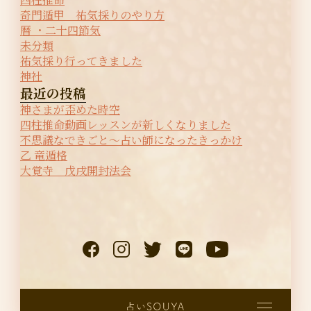
奇門遁甲 祐気採りのやり方
暦 ・二十四節気
未分類
祐気採り行ってきました
神社
最近の投稿
神さまが歪めた時空
四柱推命動画レッスンが新しくなりました
不思議なできごと〜占い師になったきっかけ
乙 竜遁格
大覚寺 戊戌開封法会