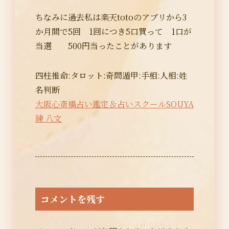
ちなみに過去私は楽天totoのアプリから3
か月間で5回 1回につき5口買って 1口が
当選 500円当ったことがあります
四柱推命:タロット:奇問遁甲:手相:人相:姓
名判断
大阪心斎橋占い鑑定＆占いスクールSOUYA
練 八文
コメントを残す