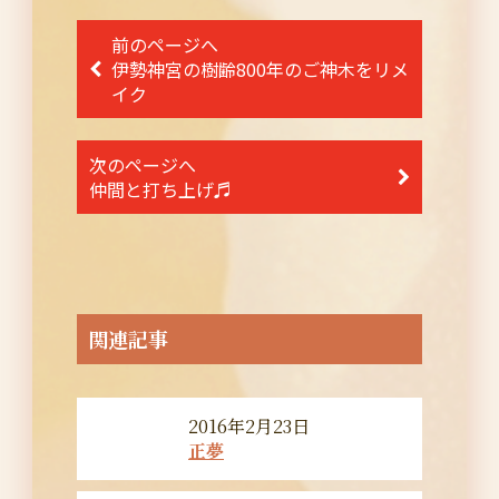
投
前のページへ
稿
伊勢神宮の樹齢800年のご神木をリメ
イク
ナ
ビ
次のページへ
ゲ
仲間と打ち上げ♬
ー
シ
ョ
ン
関連記事
2016年2月23日
正夢