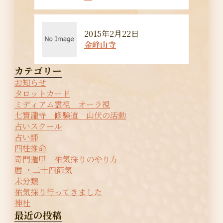
2015年2月22日
金峰山寺
カテゴリー
お知らせ
タロットカード
ミディアム霊視 オーラ視
七寶瀧寺 修験道 山伏の活動
占いスクール
占い師
四柱推命
奇門遁甲 祐気採りのやり方
暦 ・二十四節気
未分類
祐気採り行ってきました
神社
最近の投稿