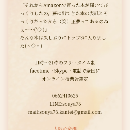
「それからAmazonで買った本が届いてび
っくりしたの。夢に出てきた本の表紙とそ
っくりだったから（笑）正夢ってあるのね
ぇ～～(‘◇’)」
そんな本は久しぶりにトップ3に入りまし
た(＾◇＾)
11時～21時のフリータイム制
facetime・Skype・電話で全国に
オンライン授業＆鑑定
0662410625
LINE:souya78
mail:
souya78.kantei@gmail.com
大阪心斎橋