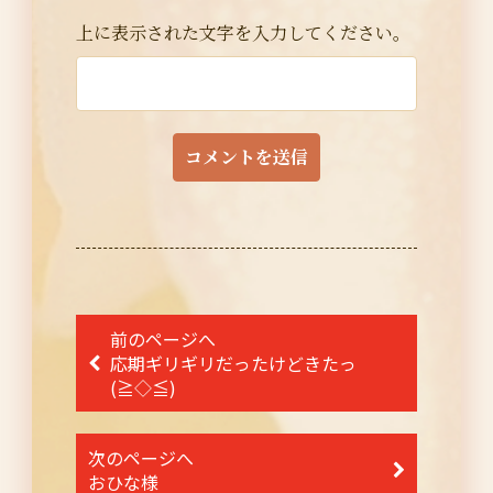
上に表示された文字を入力してください。
投
前のページへ
稿
応期ギリギリだったけどきたっ
(≧◇≦)
ナ
ビ
次のページへ
ゲ
おひな様