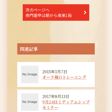
ナ
次のページへ
ビ
奇門遁甲は朝から南東1局
ゲ
ー
シ
ョ
関連記事
ン
2015年1月7日
オーラ視のトレーニング
2017年8月13日
9月24日ミディアムシップ
セミナー