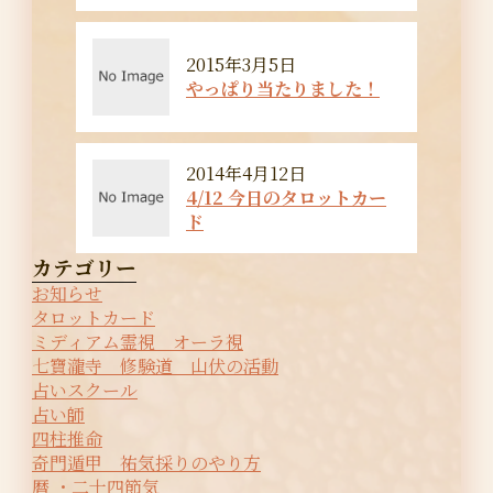
2015年3月5日
やっぱり当たりました！
2014年4月12日
4/12 今日のタロットカー
ド
カテゴリー
お知らせ
タロットカード
ミディアム霊視 オーラ視
七寶瀧寺 修験道 山伏の活動
占いスクール
占い師
四柱推命
奇門遁甲 祐気採りのやり方
暦 ・二十四節気