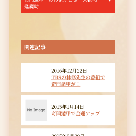
ゲ
逢魔時
ー
シ
ョ
ン
関連記事
2016年12月22日
TBSの林修先生の番組で
奇門遁甲が！
2015年1月14日
奇問遁甲で金運アップ