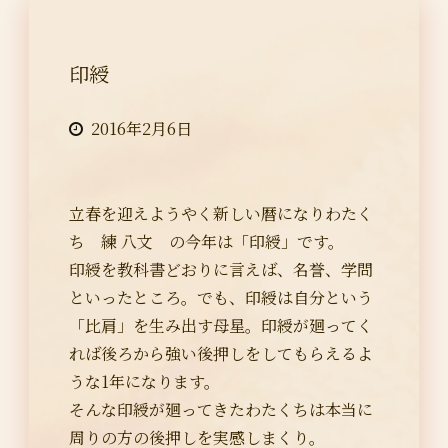
印綬
2016年2月6日
立春を迎えようやく新しい暦になりわたく
ち 練 八文 の今年は「印綬」です。
印綬を教科書どおりに言えば、名誉、学問
といったところ。でも、印綬は自分という
「比肩」を生み出す母星。印綬が廻ってく
れば後ろから強い後押しをしてもらえるよ
うな1年になります。
そんな印綬が廻ってきたわたくちは本当に
周りの方の後押しを実感しまくり。