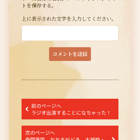
トを保存する。
上に表示された文字を入力してください。
投
前のページへ
稿
ラジオ出演することになちゃった！
ナ
次のページへ
ビ
奇門遁甲 おおまがどき 大禍時・