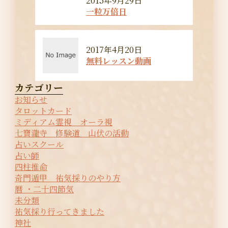
2015年9月29日
一粒万倍日
2017年4月20日
無料レッスン動画
カテゴリー
お知らせ
タロットカード
ミディアム霊視 オーラ視
七寶瀧寺 修験道 山伏の活動
占いスクール
占い師
四柱推命
奇門遁甲 祐気採りのやり方
暦 ・二十四節気
未分類
祐気採り行ってきました
神社