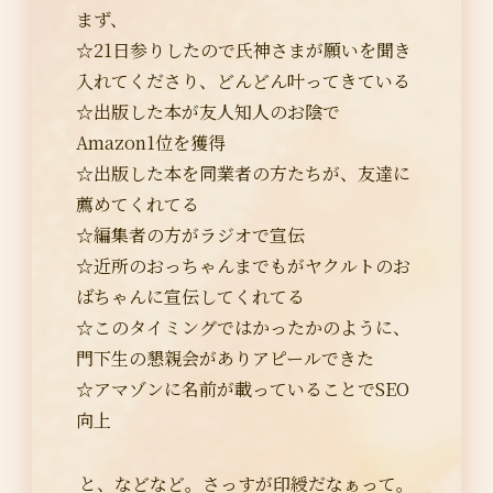
まず、
☆21日参りしたので氏神さまが願いを聞き
入れてくださり、どんどん叶ってきている
☆出版した本が友人知人のお陰で
Amazon1位を獲得
☆出版した本を同業者の方たちが、友達に
薦めてくれてる
☆編集者の方がラジオで宣伝
☆近所のおっちゃんまでもがヤクルトのお
ばちゃんに宣伝してくれてる
☆このタイミングではかったかのように、
門下生の懇親会がありアピールできた
☆アマゾンに名前が載っていることでSEO
向上
と、などなど。さっすが印綬だなぁって。