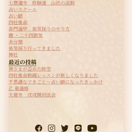
七寶瀧寺 修験道 山伏の活動
占いスクール
占い師
四柱推命
奇門遁甲 祐気採りのやり方
暦 ・二十四節気
未分類
祐気採り行ってきました
神社
最近の投稿
神さまが歪めた時空
四柱推命動画レッスンが新しくなりました
不思議なできごと〜占い師になったきっかけ
乙 竜遁格
大覚寺 戊戌開封法会