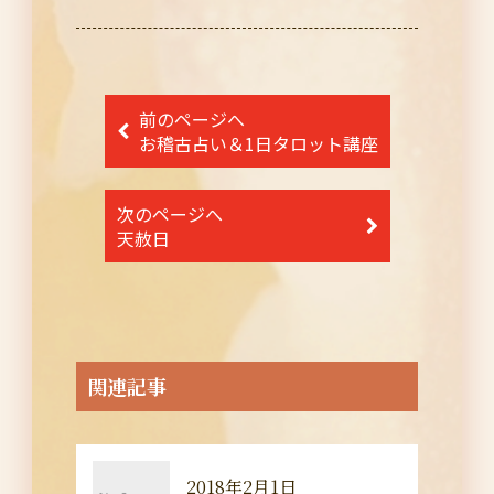
投
前のページへ
稿
お稽古占い＆1日タロット講座
ナ
次のページへ
ビ
天赦日
ゲ
ー
シ
ョ
関連記事
ン
2018年2月1日