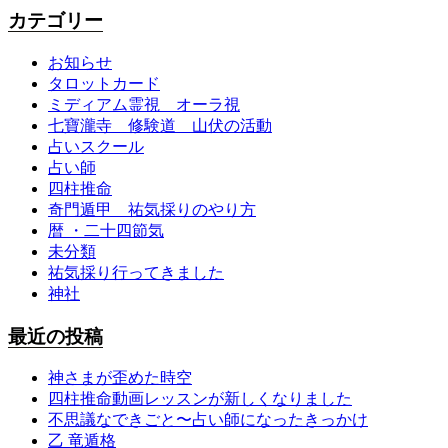
カテゴリー
お知らせ
タロットカード
ミディアム霊視 オーラ視
七寶瀧寺 修験道 山伏の活動
占いスクール
占い師
四柱推命
奇門遁甲 祐気採りのやり方
暦 ・二十四節気
未分類
祐気採り行ってきました
神社
最近の投稿
神さまが歪めた時空
四柱推命動画レッスンが新しくなりました
不思議なできごと〜占い師になったきっかけ
乙 竜遁格