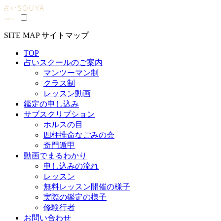
SITE MAP
サイトマップ
TOP
占いスクールのご案内
マンツーマン制
クラス制
レッスン動画
鑑定の申し込み
サブスクリプション
ホルスの目
四柱推命なごみの会
奇門遁甲
動画でまるわかり
申し込みの流れ
レッスン
無料レッスン開催の様子
実際の鑑定の様子
修験行者
お問い合わせ