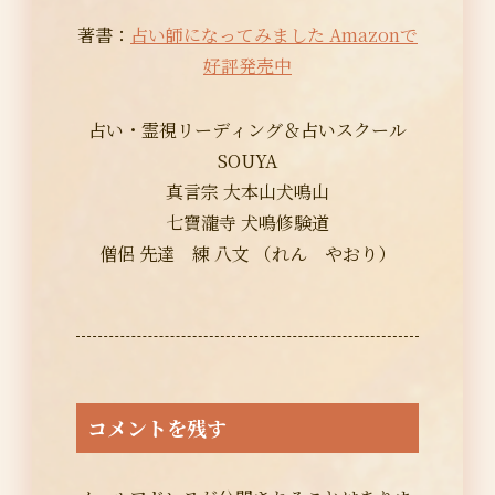
著書：
占い師になってみました Amazonで
好評発売中
占い・霊視リーディング＆占いスクール
SOUYA
真言宗 大本山犬鳴山
七寶瀧寺 犬鳴修験道
僧侶 先達 練 八文 （れん やおり）
コメントを残す