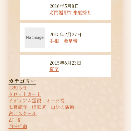
2016年5月8日
奇門遁甲で祐氣採り
2015年2月27日
手相 金星帯
2015年6月23日
夏至
カテゴリー
お知らせ
タロットカード
ミディアム霊視 オーラ視
七寶瀧寺 修験道 山伏の活動
占いスクール
占い師
四柱推命