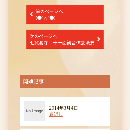
投
前のページへ
稿
(●’ｗ’●)
ナ
次のページへ
ビ
七寶瀧寺 十一面観音供養法要
ゲ
ー
シ
ョ
関連記事
ン
2014年3月4日
春近し