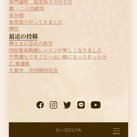
奇門遁甲 祐気採りのやり方
暦 ・二十四節気
未分類
祐気採り行ってきました
神社
最近の投稿
神さまが歪めた時空
四柱推命動画レッスンが新しくなりました
不思議なできごと〜占い師になったきっかけ
乙 竜遁格
大覚寺 戊戌開封法会