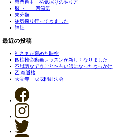
奇門遁甲 祐気採りのやり方
暦 ・二十四節気
未分類
祐気採り行ってきました
神社
最近の投稿
神さまが歪めた時空
四柱推命動画レッスンが新しくなりました
不思議なできごと〜占い師になったきっかけ
乙 竜遁格
大覚寺 戊戌開封法会