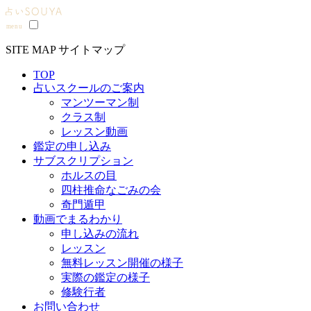
SITE MAP
サイトマップ
TOP
占いスクールのご案内
マンツーマン制
クラス制
レッスン動画
鑑定の申し込み
サブスクリプション
ホルスの目
四柱推命なごみの会
奇門遁甲
動画でまるわかり
申し込みの流れ
レッスン
無料レッスン開催の様子
実際の鑑定の様子
修験行者
お問い合わせ