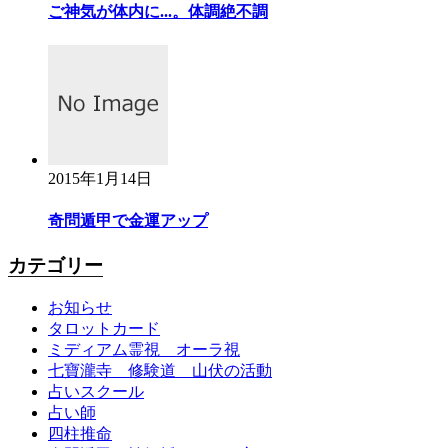
ご神気が体内に...。体調絶不調
2015年1月14日
奇問遁甲で金運アップ
カテゴリー
お知らせ
タロットカード
ミディアム霊視 オーラ視
七寶瀧寺 修験道 山伏の活動
占いスクール
占い師
四柱推命