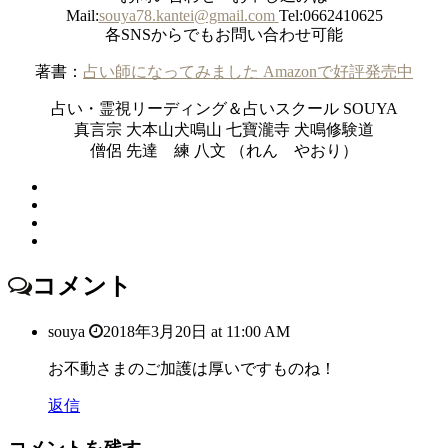
Mail:
souya78.kantei@gmail.com
Tel:0662410625
各SNSからでもお問い合わせ可能
著書：
占い師になってみました Amazonで好評発売中
占い・霊視リーディング＆占いスクール SOUYA
真言宗 大本山犬鳴山 七寶瀧寺 犬鳴修験道
僧侶 先達 練 八文 （れん やおり）
コメント
souya
2018年3月20日 at 11:00 AM
お不動さまのご加護は厚いですものね！
返信