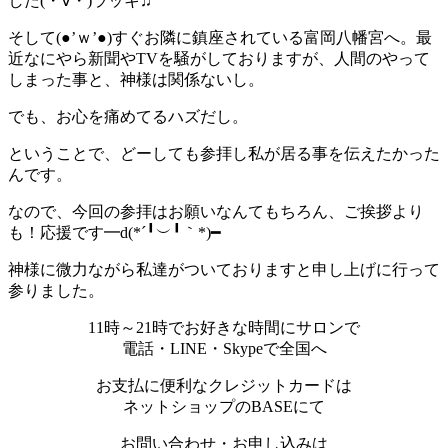
した(・∀・)ラッキ♫
そして(●’ｗ’●)すぐお隣に鎮座されている富岡八幡宮へ。最
近なにやら新聞やTVを騒がしておりますが、人間のやって
しまった事と、神様は関係ないし。
でも、お心を痛めてるハズだし。
ということで、どーしても参拝し私が居る事を伝えたかった
んです。
なので、今回の参拝はお願いなんてもちろん、ご挨拶より
も！応援です━d(*´╹︶╹｀*)━
神様に微力ながら私達がついておりますと申し上げに行って
参りました。
11時～21時でお好きな時間にサロンで
電話・LINE・Skypeで全国へ
お支払に便利なクレジットカードは
ネットショップのBASEにて
お問い合わせ・お申し込みは