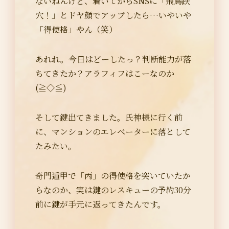
ないねんけど、着いてからSNSに「飛鳥跌
穴！」とドヤ顔でアップしたら…いやいや
「得使格」やん（笑）
あれれ。今日はどーしたっ？判断能力が落
ちてきたか？アラフィフはこーなのか
(≧◇≦)
そして鍵出てきました。氏神様に行く前
に、マンションのエレベーターに落として
たみたい。
奇門遁甲で「丙」の得使格を突いていたか
らなのか、実は鍵のレスキューの予約30分
前に鍵が手元に返ってきたんです。