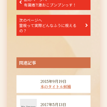
稿
有識者⁈激おこプンプンっす！
ナ
次のページへ
ビ
霊視って実際どんなふうに視える
ゲ
の？
ー
シ
ョ
ン
関連記事
2015年9月19日
本のタイトル候補
2017年5月13日