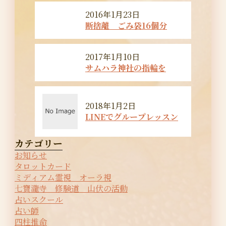
2016年1月23日
断捨離 ごみ袋16個分
2017年1月10日
サムハラ神社の指輪を
2018年1月2日
LINEでグループレッスン
カテゴリー
お知らせ
タロットカード
ミディアム霊視 オーラ視
七寶瀧寺 修験道 山伏の活動
占いスクール
占い師
四柱推命