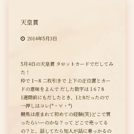
天皇賞
2014年5月3日
5月4日の天皇賞 タロットカードでだしてみ
た！
枠で 1〜8 二枚引きで 上下の正位置とカー
ドの意味をよんで だした数字は 1 6 7 8
1週間前にもだしたとき、1と8だったので
一押しはコレ(*・∀・*)
競馬は産まれて初めての経験(笑)どこで買
ったらいーのかな？って どこで売ってる
の？と、話してたら知人が話に乗っかるの