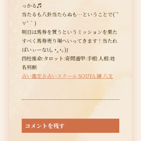
っかる♬
当たるも八卦当たらぬも…ということで(´ﾟ
∀ﾟ｀)
明日は馬券を買うというミッションを果た
すべく馬券売り場へいってきます！当たれ
ばいぃーなʅ(｡◔‸◔｡)ʃ
四柱推命:タロット:奇問遁甲:手相:人相:姓
名判断
占い鑑定＆占いスクール SOUYA 練 八文
コメントを残す