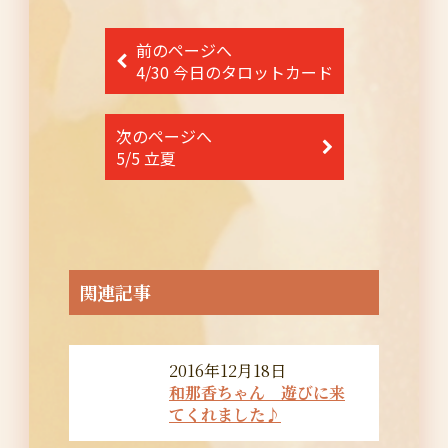
投
前のページへ
稿
4/30 今日のタロットカード
ナ
次のページへ
ビ
5/5 立夏
ゲ
ー
シ
ョ
関連記事
ン
2016年12月18日
和那香ちゃん 遊びに来
てくれました♪