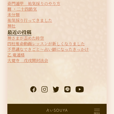
奇門遁甲 祐気採りのやり方
暦 ・二十四節気
未分類
祐気採り行ってきました
神社
最近の投稿
神さまが歪めた時空
四柱推命動画レッスンが新しくなりました
不思議なできごと〜占い師になったきっかけ
乙 竜遁格
大覚寺 戊戌開封法会