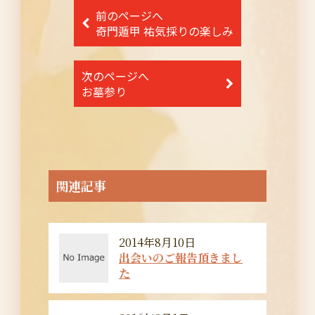
投
前のページへ
稿
奇門遁甲 祐気採りの楽しみ
ナ
次のページへ
ビ
お墓参り
ゲ
ー
シ
ョ
関連記事
ン
2014年8月10日
出会いのご報告頂きまし
た