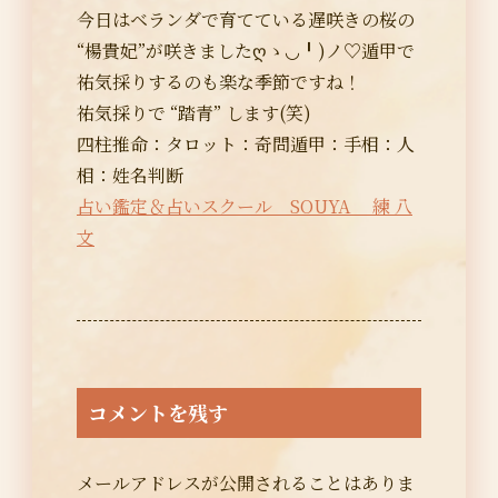
今日はベランダで育てている遅咲きの桜の
“楊貴妃”が咲きましたღゝ◡╹)ノ♡遁甲で
祐気採りするのも楽な季節ですね！
祐気採りで “踏青” します(笑)
四柱推命：タロット：奇問遁甲：手相：人
相：姓名判断
占い鑑定＆占いスクール SOUYA 練 八
文
コメントを残す
メールアドレスが公開されることはありま