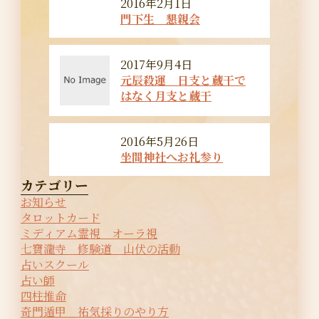
2016年2月1日
門下生 懇親会
2017年9月4日
元辰殺運 日支と蔵干で
はなく月支と蔵干
2016年5月26日
坐間神社へお礼参り
カテゴリー
お知らせ
タロットカード
ミディアム霊視 オーラ視
七寶瀧寺 修験道 山伏の活動
占いスクール
占い師
四柱推命
奇門遁甲 祐気採りのやり方