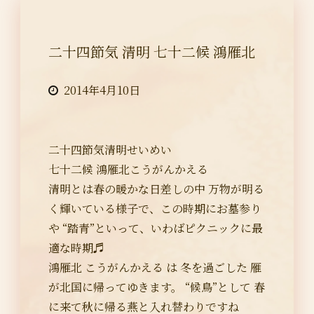
二十四節気 清明 七十二候 鴻雁北
2014年4月10日
二十四節気清明せいめい
七十二候 鴻雁北こうがんかえる
清明とは春の暖かな日差しの中 万物が明る
く輝いている様子で、この時期にお墓参り
や “踏青”といって、いわばピクニックに最
適な時期♬
鴻雁北 こうがんかえる は 冬を過ごした 雁
が北国に帰ってゆきます。 “候鳥”として 春
に来て秋に帰る燕と入れ替わりですね