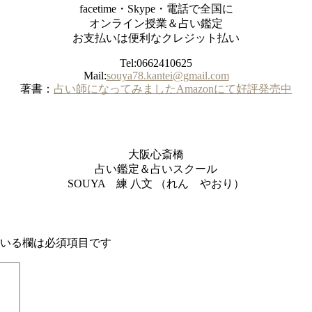
facetime・Skype・電話で全国に
オンライン授業＆占い鑑定
お支払いは便利なクレジット払い
Tel:0662410625
Mail:
souya78.kantei@gmail.com
著書：
占い師になってみましたAmazonにて好評発売中
大阪心斎橋
占い鑑定＆占いスクール
SOUYA 練 八文 （れん やおり）
いる欄は必須項目です