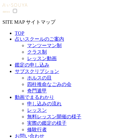
SITE MAP
サイトマップ
TOP
占いスクールのご案内
マンツーマン制
クラス制
レッスン動画
鑑定の申し込み
サブスクリプション
ホルスの目
四柱推命なごみの会
奇門遁甲
動画でまるわかり
申し込みの流れ
レッスン
無料レッスン開催の様子
実際の鑑定の様子
修験行者
お問い合わせ