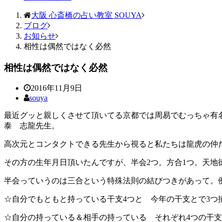
大阪 心斎橋の占い教室 SOUYA
ブログ
お知らせ
相性は偶然ではなく必然
相性は偶然ではなく必然
2016年11月9日
souya
最近グッと親しくさせて頂いてる京都では周易でむっちゃ有
泰 志龍先生。
高次元とコンタクトできる先生から視ると私たちは龍虎の仲だ
その方の生年月日頂いたんですが、半会2つ。方合1つ。天地
半会っていうのは三合という特殊法則の結びつきがあって。例
☆自分でもともと持っている干支4つと 今年の干支とで3つ
☆自分の持っている＆相手の持っている それぞれ4つの干支