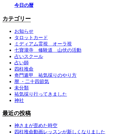
今日の暦
カテゴリー
お知らせ
タロットカード
ミディアム霊視 オーラ視
七寶瀧寺 修験道 山伏の活動
占いスクール
占い師
四柱推命
奇門遁甲 祐気採りのやり方
暦 ・二十四節気
未分類
祐気採り行ってきました
神社
最近の投稿
神さまが歪めた時空
四柱推命動画レッスンが新しくなりました