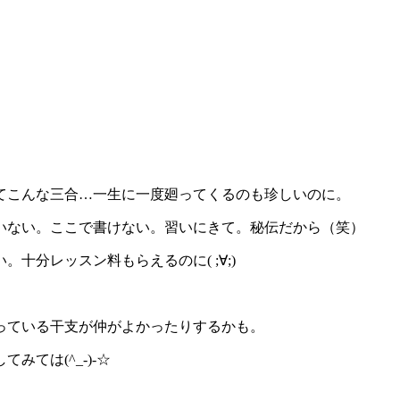
てこんな三合…一生に一度廻ってくるのも珍しいのに。
いない。ここで書けない。習いにきて。秘伝だから（笑）
分レッスン料もらえるのに( ;∀;)
っている干支が仲がよかったりするかも。
ては(^_-)-☆