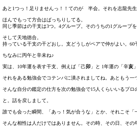
あと1つっ！足りませんっ！！てのが 半会。それを志龍先生と
ほんでもって方合はばっちりしてる。
同じ季節はの干支は3つ。4グループ。そのうちの1グループ
そして天地徳合。
持っている干支の干どおし。支どうしがペアで仲がよい。60
ちなみに丙午と辛未ね♪
実は、10年運を表す干支、例えば「己
卯
」と 1年運の「辛
亥
それをある勉強会でコテンパに潰されましてね。あともう一
そんな自分の鑑定の仕方を次の勉強会で15人くらいいるプロの
と。話を戻しまして。
誰でも会った瞬間、「あっ！気が合うな」とか、それこそ「
そんな相性は人だけではありません。その時、その日、その年も