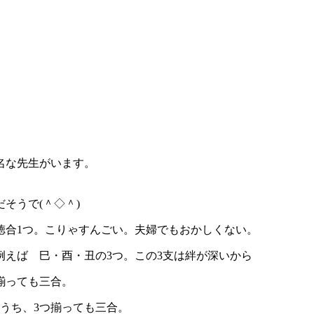
名な先生がいます。
そうで(＾◇＾)
徳合1つ。こりゃすんごい。夫婦でもおかしくない。
えば 巳・酉・丑の3つ。この3支は絆が深いから
揃っても三合。
うち、3つ揃っても三合。