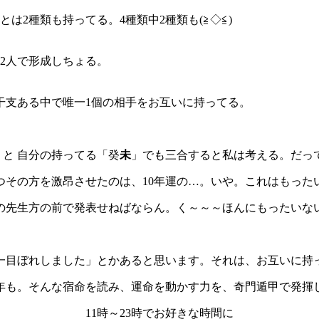
は2種類も持ってる。4種類中2種類も(≧◇≦)
を2人で形成しちょる。
干支ある中で唯一1個の相手をお互いに持ってる。
」と 自分の持ってる「癸
未
」でも三合すると私は考える。だっ
つその方を激昂させたのは、10年運の…。いや。これはもった
先生方の前で発表せねばならん。く～～～ほんにもったいない。十
一目ぼれしました」とかあると思います。それは、お互いに持
。そんな宿命を読み、運命を動かす力を、奇門遁甲で発揮してみ
11時～23時でお好きな時間に