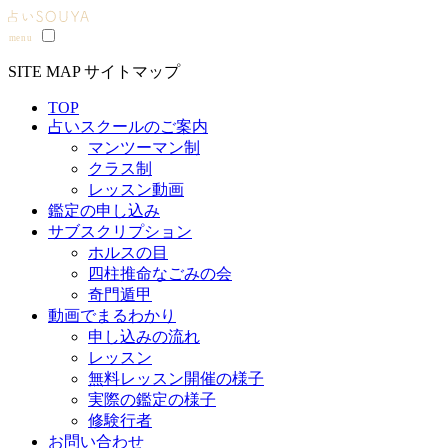
SITE MAP
サイトマップ
TOP
占いスクールのご案内
マンツーマン制
クラス制
レッスン動画
鑑定の申し込み
サブスクリプション
ホルスの目
四柱推命なごみの会
奇門遁甲
動画でまるわかり
申し込みの流れ
レッスン
無料レッスン開催の様子
実際の鑑定の様子
修験行者
お問い合わせ