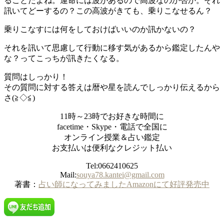
ることだよね。運命には波があるので高波なのか否か。それ
訊いてどーするの？この高波がきても、乗りこなせるん？
乗りこなすには何をしておけばいいのか訊かないの？
それを訊いて思慮して行動に移す気があるから鑑定したんや
な？ってこっちが訊きたくなる。
質問はしっかり！
その質問に対する答えは暦や星を読んでしっかり伝えるから
さ(≧◇≦)
11時～23時でお好きな時間に
facetime・Skype・電話で全国に
オンライン授業＆占い鑑定
お支払いは便利なクレジット払い
Tel:0662410625
Mail:
souya78.kantei@gmail.com
著書：
占い師になってみましたAmazonにて好評発売中