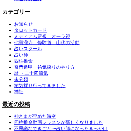
カテゴリー
お知らせ
タロットカード
ミディアム霊視 オーラ視
七寶瀧寺 修験道 山伏の活動
占いスクール
占い師
四柱推命
奇門遁甲 祐気採りのやり方
暦 ・二十四節気
未分類
祐気採り行ってきました
神社
最近の投稿
神さまが歪めた時空
四柱推命動画レッスンが新しくなりました
不思議なできごと〜占い師になったきっかけ