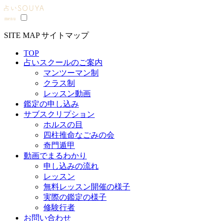
SITE MAP
サイトマップ
TOP
占いスクールのご案内
マンツーマン制
クラス制
レッスン動画
鑑定の申し込み
サブスクリプション
ホルスの目
四柱推命なごみの会
奇門遁甲
動画でまるわかり
申し込みの流れ
レッスン
無料レッスン開催の様子
実際の鑑定の様子
修験行者
お問い合わせ