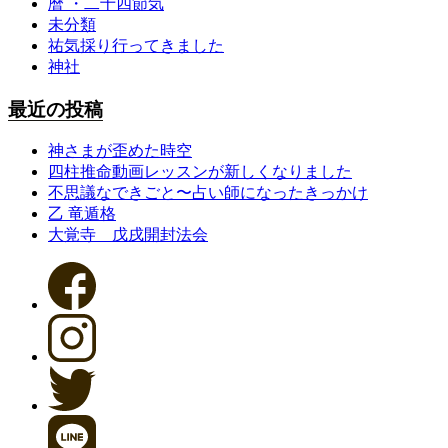
暦 ・二十四節気
未分類
祐気採り行ってきました
神社
最近の投稿
神さまが歪めた時空
四柱推命動画レッスンが新しくなりました
不思議なできごと〜占い師になったきっかけ
乙 竜遁格
大覚寺 戊戌開封法会