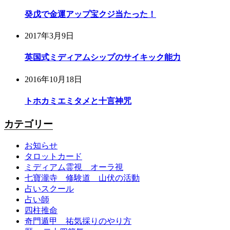
癸戊で金運アップ宝クジ当たった！
2017年3月9日
英国式ミディアムシップのサイキック能力
2016年10月18日
トホカミエミタメと十言神咒
カテゴリー
お知らせ
タロットカード
ミディアム霊視 オーラ視
七寶瀧寺 修験道 山伏の活動
占いスクール
占い師
四柱推命
奇門遁甲 祐気採りのやり方