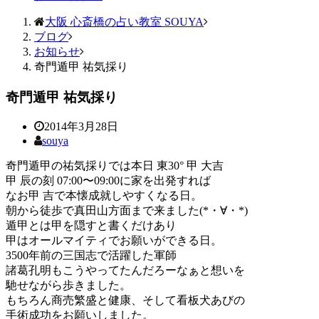
大阪 心斎橋の占い教室 SOUYA
ブログ
お知らせ
奇門遁甲 祐気採り
奇門遁甲 祐気採り
2014年3月28日
souya
奇門遁甲の祐気採りでは本日 東30° 甲 大吉
甲 辰の刻 07:00〜09:00に家を出発すれば
なお甲 吉で本懐成就しやすくなる日。
朝から徒歩で真田山方面まで来ました(*・∀・*)
遁甲とは甲を隠すと書くだけあり
甲はオールマイティでお願いができる日。
3500年前の三国志で活躍した軍師
諸葛孔明もこうやってたんだろーなぁと想いを
馳せながら歩きました。
もちろん商売繁盛と健康、そして看板犬あびの
手術成功をお願いしました。