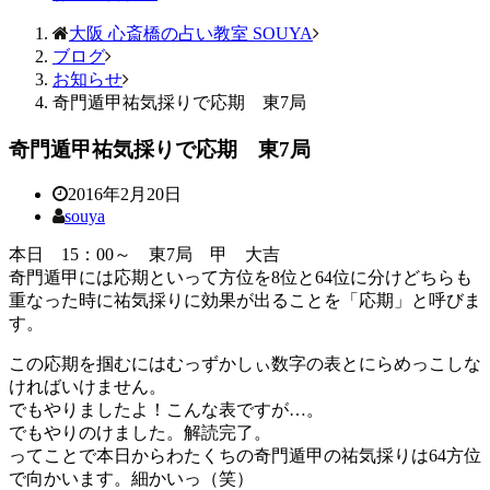
大阪 心斎橋の占い教室 SOUYA
ブログ
お知らせ
奇門遁甲祐気採りで応期 東7局
奇門遁甲祐気採りで応期 東7局
2016年2月20日
souya
本日 15：00～ 東7局 甲 大吉
奇門遁甲には応期といって方位を8位と64位に分けどちらも
重なった時に祐気採りに効果が出ることを「応期」と呼びま
す。
この応期を掴むにはむっずかしぃ数字の表とにらめっこしな
ければいけません。
でもやりましたよ！こんな表ですが…。
でもやりのけました。解読完了。
ってことで本日からわたくちの奇門遁甲の祐気採りは64方位
で向かいます。細かいっ（笑）