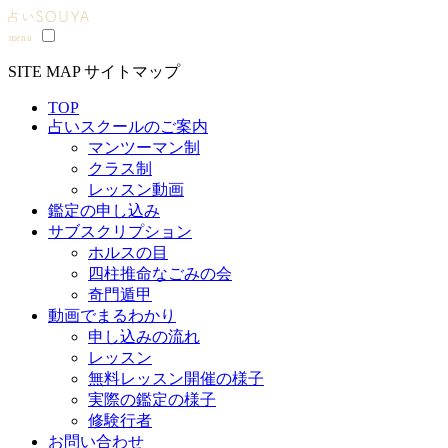
SITE MAP
サイトマップ
TOP
占いスクールのご案内
マンツーマン制
クラス制
レッスン動画
鑑定の申し込み
サブスクリプション
ホルスの目
四柱推命なごみの会
奇門遁甲
動画でまるわかり
申し込みの流れ
レッスン
無料レッスン開催の様子
実際の鑑定の様子
修験行者
お問い合わせ