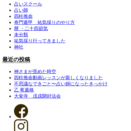
占いスクール
占い師
四柱推命
奇門遁甲 祐気採りのやり方
暦 ・二十四節気
未分類
祐気採り行ってきました
神社
最近の投稿
神さまが歪めた時空
四柱推命動画レッスンが新しくなりました
不思議なできごと〜占い師になったきっかけ
乙 竜遁格
大覚寺 戊戌開封法会