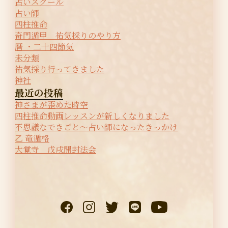
占いスクール
占い師
四柱推命
奇門遁甲 祐気採りのやり方
暦 ・二十四節気
未分類
祐気採り行ってきました
神社
最近の投稿
神さまが歪めた時空
四柱推命動画レッスンが新しくなりました
不思議なできごと〜占い師になったきっかけ
乙 竜遁格
大覚寺 戊戌開封法会