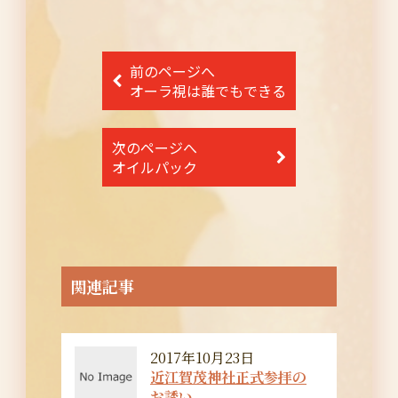
投
前のページへ
稿
オーラ視は誰でもできる
ナ
次のページへ
ビ
オイルパック
ゲ
ー
シ
ョ
関連記事
ン
2017年10月23日
近江賀茂神社正式参拝の
お誘い