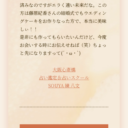
済みなのですがエラく遠い未来だな。この
方は藤原紀香さんの結婚式でもウエディン
グケーキをお作りなった方で、本当に美味
しぃ！！
是非にも作ってもらいたいんだけど、今度
お会いする時にお伝えせねば（笑）ちょっ
と先になりますって(´・ω・`)
大阪心斎橋
占い鑑定＆占いスクール
SOUYA 練 八文