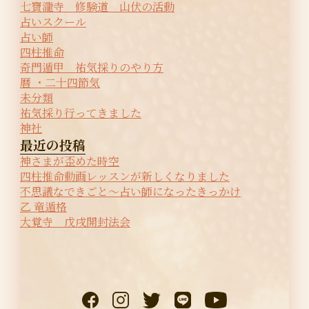
七寶瀧寺 修験道 山伏の活動
占いスクール
占い師
四柱推命
奇門遁甲 祐気採りのやり方
暦 ・二十四節気
未分類
祐気採り行ってきました
神社
最近の投稿
神さまが歪めた時空
四柱推命動画レッスンが新しくなりました
不思議なできごと〜占い師になったきっかけ
乙 竜遁格
大覚寺 戊戌開封法会