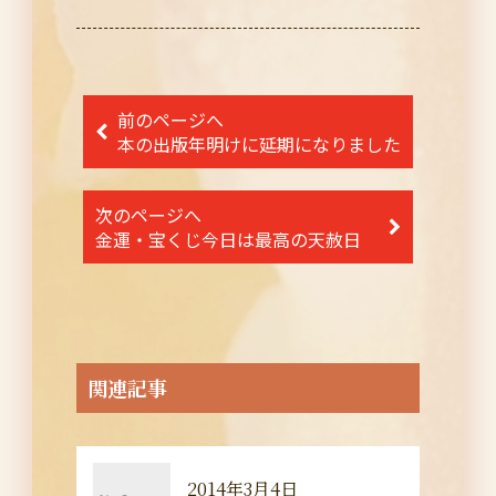
投
前のページへ
稿
本の出版年明けに延期になりました
ナ
次のページへ
ビ
金運・宝くじ今日は最高の天赦日
ゲ
ー
シ
ョ
関連記事
ン
2014年3月4日