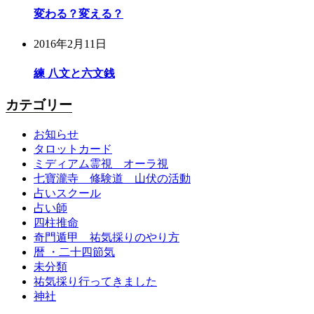
変わる？変える？
2016年2月11日
練 八文と六文銭
カテゴリー
お知らせ
タロットカード
ミディアム霊視 オーラ視
七寶瀧寺 修験道 山伏の活動
占いスクール
占い師
四柱推命
奇門遁甲 祐気採りのやり方
暦 ・二十四節気
未分類
祐気採り行ってきました
神社