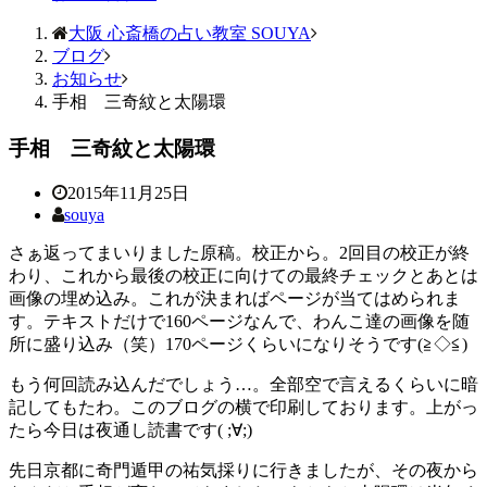
大阪 心斎橋の占い教室 SOUYA
ブログ
お知らせ
手相 三奇紋と太陽環
手相 三奇紋と太陽環
2015年11月25日
souya
さぁ返ってまいりました原稿。校正から。2回目の校正が終
わり、これから最後の校正に向けての最終チェックとあとは
画像の埋め込み。これが決まればページが当てはめられま
す。テキストだけで160ページなんで、わんこ達の画像を随
所に盛り込み（笑）170ページくらいになりそうです(≧◇≦)
もう何回読み込んだでしょう…。全部空で言えるくらいに暗
記してもたわ。このブログの横で印刷しております。上がっ
たら今日は夜通し読書です( ;∀;)
先日京都に奇門遁甲の祐気採りに行きましたが、その夜から