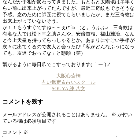
なんだか手相が変わってきました。もともと太陽環は半年く
らい前に出来上がってたんですが、最近三奇紋もできそうな
予感。念のために師匠に視てもらいましたが、まだ三奇紋は
出来上がっていないそう。
が！！もうすぐですね～～ぇ(*´ω｀)と。うふふ♪ 三奇紋は
有名な人では松下幸之助さんや、安倍首相、福山雅治、なん
と今上天皇も持ってらっしゃるとか。あまりにすごい手相が
次々に出てくるので友人と会うたび「私がどんなふうになっ
ても、友達でおってな」と懇願（笑）
繋がるように毎日爪でこすっております( ｀ー´)ノ
大阪心斎橋
占い鑑定＆占いスクール
SOUYA 練 八文
コメントを残す
メールアドレスが公開されることはありません。
※
が付い
ている欄は必須項目です
コメント
※