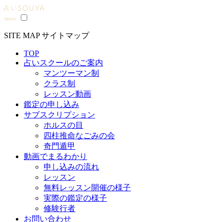
SITE MAP
サイトマップ
TOP
占いスクールのご案内
マンツーマン制
クラス制
レッスン動画
鑑定の申し込み
サブスクリプション
ホルスの目
四柱推命なごみの会
奇門遁甲
動画でまるわかり
申し込みの流れ
レッスン
無料レッスン開催の様子
実際の鑑定の様子
修験行者
お問い合わせ