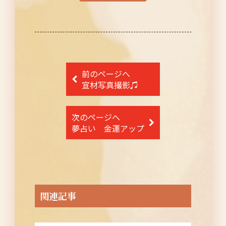
投
前のページへ
稿
宣材写真撮影♫
ナ
次のページへ
ビ
夢占い 金運アップ
ゲ
ー
シ
ョ
関連記事
ン