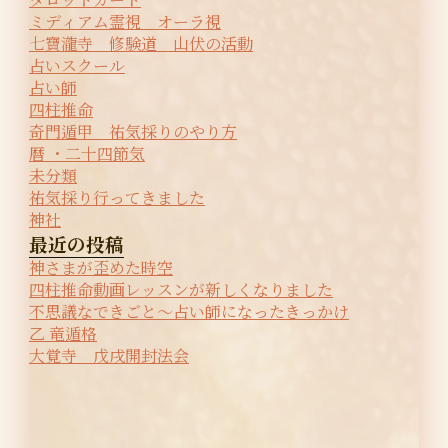
ミディアム霊視 オーラ視
七寶瀧寺 修験道 山伏の活動
占いスクール
占い師
四柱推命
奇門遁甲 祐気採りのやり方
暦 ・二十四節気
未分類
祐気採り行ってきました
神社
最近の投稿
神さまが歪めた時空
四柱推命動画レッスンが新しくなりました
不思議なできごと〜占い師になったきっかけ
乙 竜遁格
大覚寺 戊戌開封法会