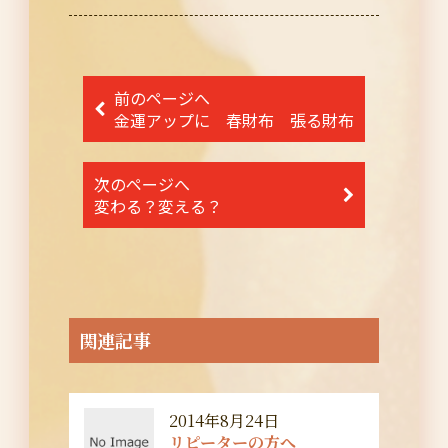
投
前のページへ
稿
金運アップに 春財布 張る財布
ナ
次のページへ
ビ
変わる？変える？
ゲ
ー
シ
ョ
関連記事
ン
2014年8月24日
リピーターの方へ