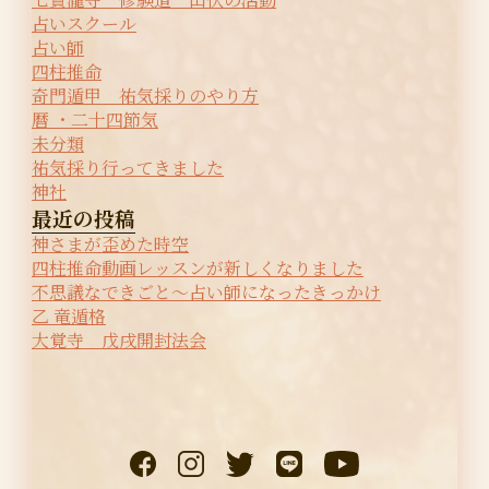
占いスクール
占い師
四柱推命
奇門遁甲 祐気採りのやり方
暦 ・二十四節気
未分類
祐気採り行ってきました
神社
最近の投稿
神さまが歪めた時空
四柱推命動画レッスンが新しくなりました
不思議なできごと〜占い師になったきっかけ
乙 竜遁格
大覚寺 戊戌開封法会