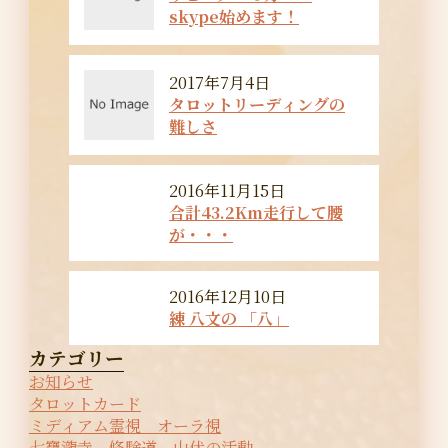
skype始めます！
2017年7月4日
タロットリーディングの
難しさ
2016年11月15日
合計43.2Km走行して腰
が・・・
2016年12月10日
練 八文の 「八」
カテゴリー
お知らせ
タロットカード
ミディアム霊視 オーラ視
七寶瀧寺 修験道 山伏の活動