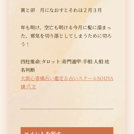
寅と卯 月になおすとそれは２月３月
年も明け、空亡も明ける今月に髪に溜まっ
た、邪気を切り落としてしまうために切ろ
う！
四柱推命:タロット:奇門遁甲:手相:人相:姓
名判断
大阪心斎橋占い鑑定＆占いスクールSOUYA
練 八文
コメントを残す