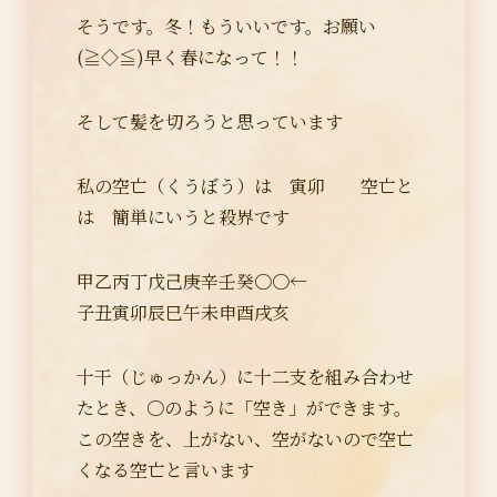
そうです。冬！もういいです。お願い
(≧◇≦)早く春になって！！
そして髪を切ろうと思っています
私の空亡（くうぼう）は 寅卯 空亡と
は 簡単にいうと殺界です
甲乙丙丁戊己庚辛壬癸〇〇←
子丑寅卯辰巳午未申酉戌亥
十干（じゅっかん）に十二支を組み合わせ
たとき、〇のように「空き」ができます。
この空きを、上がない、空がないので空亡
くなる空亡と言います