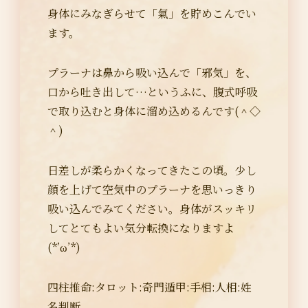
身体にみなぎらせて「氣」を貯めこんでい
ます。
プラーナは鼻から吸い込んで「邪気」を、
口から吐き出して…というふに、腹式呼吸
で取り込むと身体に溜め込めるんです(＾◇
＾)
日差しが柔らかくなってきたこの頃。少し
顔を上げて空気中のプラーナを思いっきり
吸い込んでみてください。身体がスッキリ
してとてもよい気分転換になりますよ
(*’ω’*)
四柱推命:タロット:奇門遁甲:手相:人相:姓
名判断