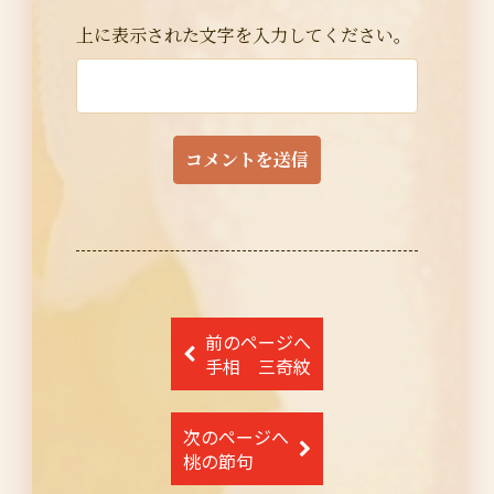
上に表示された文字を入力してください。
投
前のページへ
稿
手相 三奇紋
ナ
次のページへ
ビ
桃の節句
ゲ