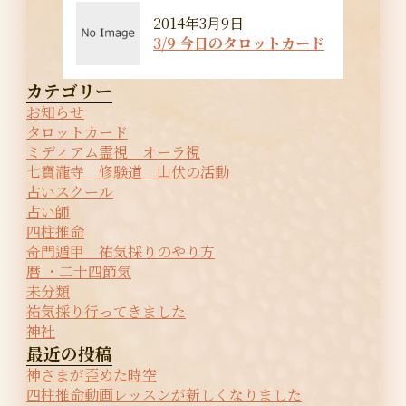
2014年3月9日
3/9 今日のタロットカード
カテゴリー
お知らせ
タロットカード
ミディアム霊視 オーラ視
七寶瀧寺 修験道 山伏の活動
占いスクール
占い師
四柱推命
奇門遁甲 祐気採りのやり方
暦 ・二十四節気
未分類
祐気採り行ってきました
神社
最近の投稿
神さまが歪めた時空
四柱推命動画レッスンが新しくなりました