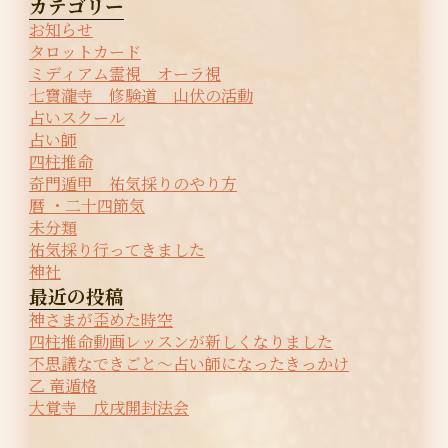
カテゴリー
お知らせ
タロットカード
ミディアム霊視 オーラ視
七寶瀧寺 修験道 山伏の活動
占いスクール
占い師
四柱推命
奇門遁甲 祐気採りのやり方
暦 ・二十四節気
未分類
祐気採り行ってきました
神社
最近の投稿
神さまが歪めた時空
四柱推命動画レッスンが新しくなりました
不思議なできごと〜占い師になったきっかけ
乙 竜遁格
大覚寺 戊戌開封法会