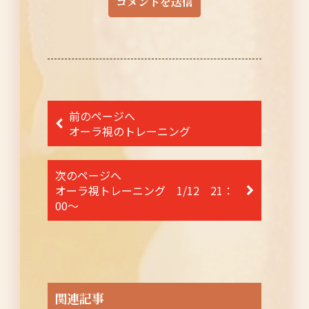
投
前のページへ
稿
オーラ視のトレーニング
ナ
次のページへ
ビ
オーラ視トレーニング 1/12 21：
ゲ
00～
ー
シ
ョ
ン
関連記事