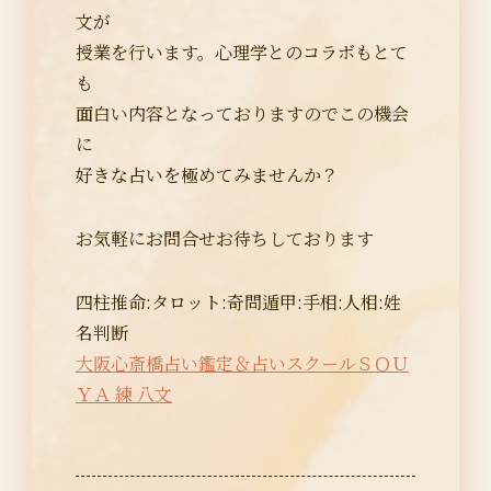
文が
授業を行います。心理学とのコラボもとて
も
面白い内容となっておりますのでこの機会
に
好きな占いを極めてみませんか？
お気軽にお問合せお待ちしております
四柱推命:タロット:奇問遁甲:手相:人相:姓
名判断
大阪心斎橋占い鑑定＆占いスクールＳＯＵ
ＹＡ 練 八文