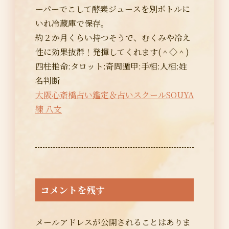
ーパーでこして酵素ジュースを別ボトルに
いれ冷蔵庫で保存。
約２か月くらい持つそうで、むくみや冷え
性に効果抜群！発揮してくれます(＾◇＾)
四柱推命:タロット:奇問遁甲:手相:人相:姓
名判断
大阪心斎橋占い鑑定＆占いスクールSOUYA
練 八文
コメントを残す
メールアドレスが公開されることはありま