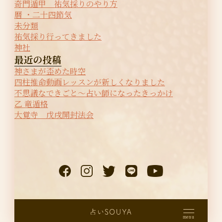
奇門遁甲 祐気採りのやり方
暦 ・二十四節気
未分類
祐気採り行ってきました
神社
最近の投稿
神さまが歪めた時空
四柱推命動画レッスンが新しくなりました
不思議なできごと〜占い師になったきっかけ
乙 竜遁格
大覚寺 戊戌開封法会