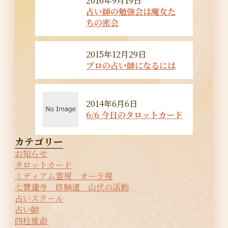
2016年9月19日
占い師の勉強会は魔女た
ちの密会
2015年12月29日
プロの占い師になるには
2014年6月6日
6/6 今日のタロットカード
カテゴリー
お知らせ
タロットカード
ミディアム霊視 オーラ視
七寶瀧寺 修験道 山伏の活動
占いスクール
占い師
四柱推命