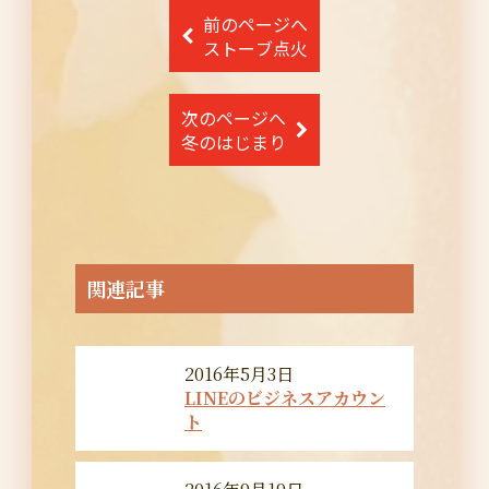
投
前のページへ
稿
ストーブ点火
ナ
次のページへ
ビ
冬のはじまり
ゲ
ー
シ
ョ
関連記事
ン
2016年5月3日
LINEのビジネスアカウン
ト