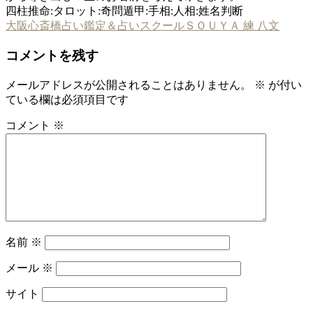
四柱推命:タロット:奇問遁甲:手相:人相:姓名判断
大阪心斎橋占い鑑定＆占いスクールＳＯＵＹＡ 練 八文
コメントを残す
メールアドレスが公開されることはありません。
※
が付い
ている欄は必須項目です
コメント
※
名前
※
メール
※
サイト