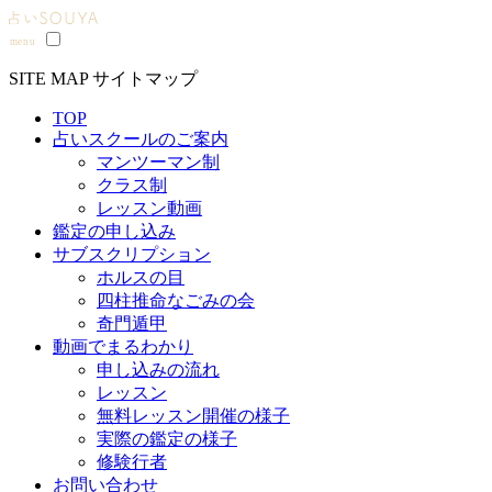
SITE MAP
サイトマップ
TOP
占いスクールのご案内
マンツーマン制
クラス制
レッスン動画
鑑定の申し込み
サブスクリプション
ホルスの目
四柱推命なごみの会
奇門遁甲
動画でまるわかり
申し込みの流れ
レッスン
無料レッスン開催の様子
実際の鑑定の様子
修験行者
お問い合わせ