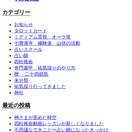
カテゴリー
お知らせ
タロットカード
ミディアム霊視 オーラ視
七寶瀧寺 修験道 山伏の活動
占いスクール
占い師
四柱推命
奇門遁甲 祐気採りのやり方
暦 ・二十四節気
未分類
祐気採り行ってきました
神社
最近の投稿
神さまが歪めた時空
四柱推命動画レッスンが新しくなりました
不思議なできごと〜占い師になったきっかけ