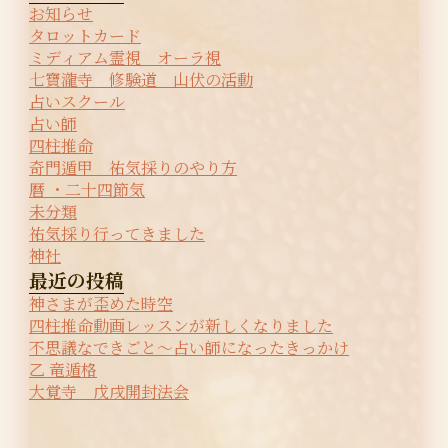
お知らせ
タロットカード
ミディアム霊視 オーラ視
七寶瀧寺 修験道 山伏の活動
占いスクール
占い師
四柱推命
奇門遁甲 祐気採りのやり方
暦 ・二十四節気
未分類
祐気採り行ってきました
神社
最近の投稿
神さまが歪めた時空
四柱推命動画レッスンが新しくなりました
不思議なできごと〜占い師になったきっかけ
乙 竜遁格
大覚寺 戊戌開封法会