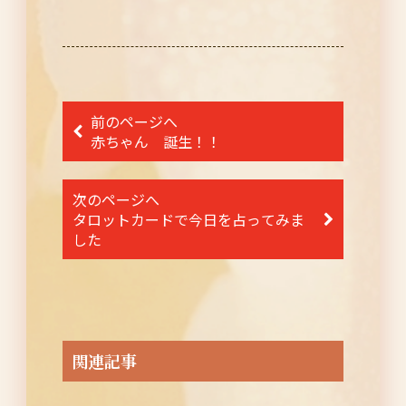
投
前のページへ
稿
赤ちゃん 誕生！！
ナ
次のページへ
ビ
タロットカードで今日を占ってみま
ゲ
した
ー
シ
ョ
ン
関連記事