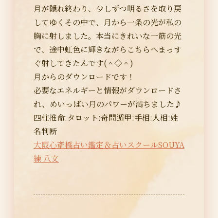
月が隠れ終わり、少しずつ明るさを取り戻
してゆくその中で、月から一条の光が私の
胸に射しました。本当にきれいな一筋の光
で、途中虹色に輝きながらこちらへまっす
ぐ射してきたんです(＾◇＾)
月からのダウンロードです！
必要なエネルギーと情報がダウンロードさ
れ、めいっぱい月のパワーが満ちました♪
四柱推命:タロット:奇問遁甲:手相:人相:姓
名判断
大阪心斎橋占い鑑定＆占いスクールSOUYA
練 八文