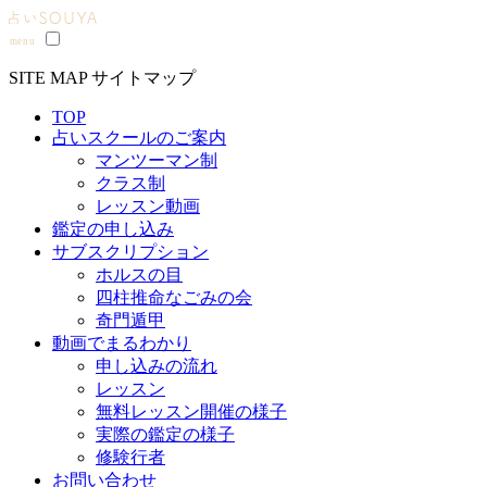
SITE MAP
サイトマップ
TOP
占いスクールのご案内
マンツーマン制
クラス制
レッスン動画
鑑定の申し込み
サブスクリプション
ホルスの目
四柱推命なごみの会
奇門遁甲
動画でまるわかり
申し込みの流れ
レッスン
無料レッスン開催の様子
実際の鑑定の様子
修験行者
お問い合わせ