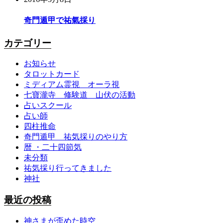
奇門遁甲で祐氣採り
カテゴリー
お知らせ
タロットカード
ミディアム霊視 オーラ視
七寶瀧寺 修験道 山伏の活動
占いスクール
占い師
四柱推命
奇門遁甲 祐気採りのやり方
暦 ・二十四節気
未分類
祐気採り行ってきました
神社
最近の投稿
神さまが歪めた時空