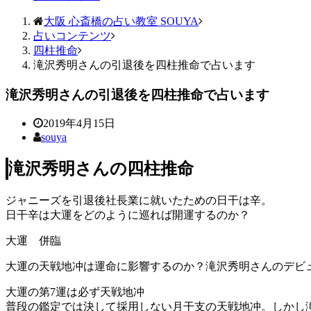
大阪 心斎橋の占い教室 SOUYA
占いコンテンツ
四柱推命
滝沢秀明さんの引退後を四柱推命で占います
滝沢秀明さんの引退後を四柱推命で占います
2019年4月15日
souya
滝沢秀明さんの四柱推命
ジャニーズを引退後社長業に就いたための日干は辛。
日干辛は大運をどのように巡れば開運するのか？
大運 併臨
大運の天戦地冲は運命に影響するのか？滝沢秀明さんのデビ
大運の第7運は必ず天戦地冲
普段の鑑定では決して採用しない月干支の天戦地冲。しかし