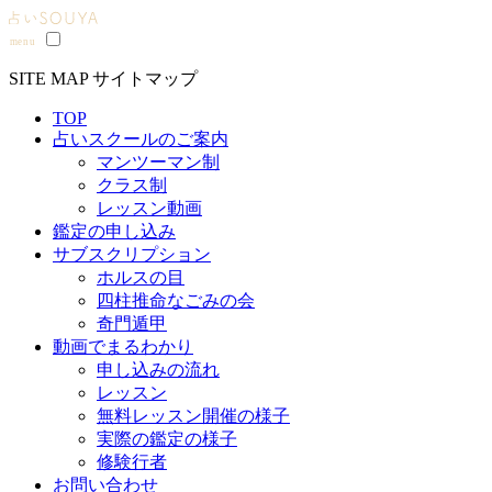
SITE MAP
サイトマップ
TOP
占いスクールのご案内
マンツーマン制
クラス制
レッスン動画
鑑定の申し込み
サブスクリプション
ホルスの目
四柱推命なごみの会
奇門遁甲
動画でまるわかり
申し込みの流れ
レッスン
無料レッスン開催の様子
実際の鑑定の様子
修験行者
お問い合わせ