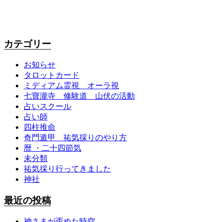
カテゴリー
お知らせ
タロットカード
ミディアム霊視 オーラ視
七寶瀧寺 修験道 山伏の活動
占いスクール
占い師
四柱推命
奇門遁甲 祐気採りのやり方
暦 ・二十四節気
未分類
祐気採り行ってきました
神社
最近の投稿
神さまが歪めた時空