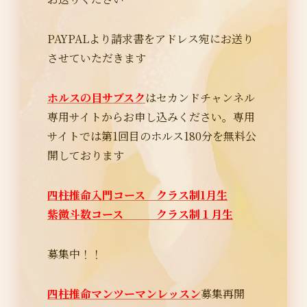
PAYPALより請求書をアドレス宛にお送り
させていただきます
ホルスの目サブスク
はセカンドチャンネル
専用サイトからお申し込みください。専用
サイトでは第1回目のホルス180分を無料公
開しております
四柱推命入門コース クラス制1月生
紫微斗数コース クラス制１月生
募集中！！
四柱推命マンツーマンレッスン
募集再開